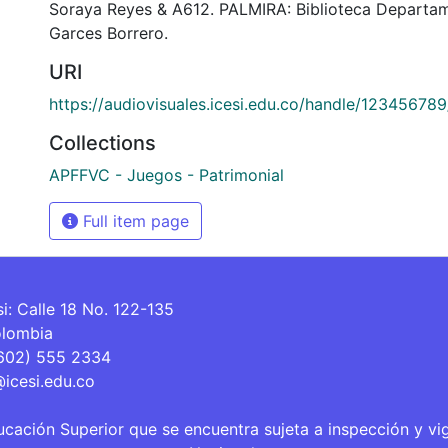
Soraya Reyes & A612. PALMIRA: Biblioteca Departa
Garces Borrero.
URI
https://audiovisuales.icesi.edu.co/handle/12345678
Collections
APFFVC - Juegos - Patrimonial
Full item page
si: Calle 18 No. 122-135
olombia
(602) 555 2334
@icesi.edu.co
ucación Superior que se encuentra sujeta a inspección y vi