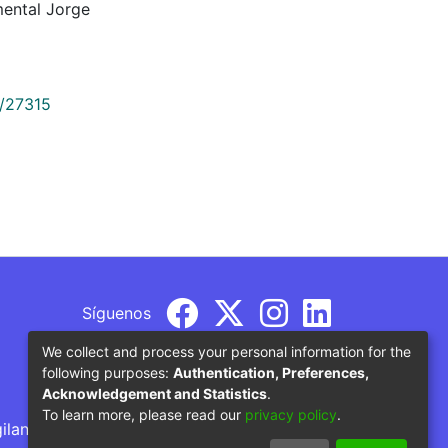
mental Jorge
9/27315
Síguenos
We collect and process your personal information for the
following purposes:
Authentication, Preferences,
Acknowledgement and Statistics
.
To learn more, please read our
privacy policy
.
gilancia por parte del Ministerio de Educación