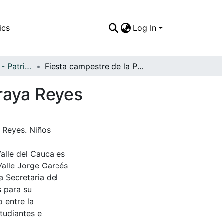
ics
Log In
APFFVC - Juegos - Patrimonial
Fiesta campestre de la Primera Comunión de Soraya Reyes
raya Reyes
 Reyes. Niños
Valle del Cauca es
Valle Jorge Garcés
a Secretaria del
s para su
 entre la
tudiantes e