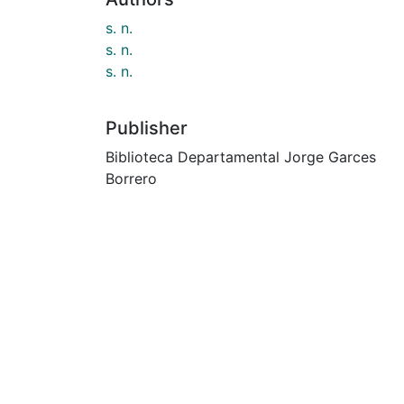
s. n.
s. n.
s. n.
Publisher
Biblioteca Departamental Jorge Garces
Borrero