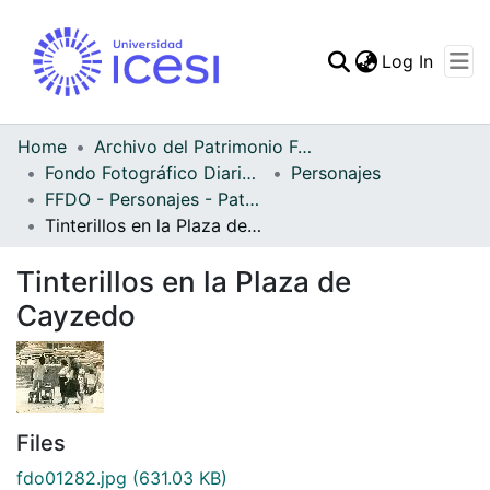
(curren
Log In
Communities & Collec
All of DSpace
Home
Archivo del Patrimonio Fotográfico y Fílmico del Valle del Cauca
Fondo Fotográfico Diario Occidente
Personajes
Statistics
FFDO - Personajes - Patrimonial
Tinterillos en la Plaza de Cayzedo
Tinterillos en la Plaza de
Cayzedo
Files
fdo01282.jpg
(631.03 KB)