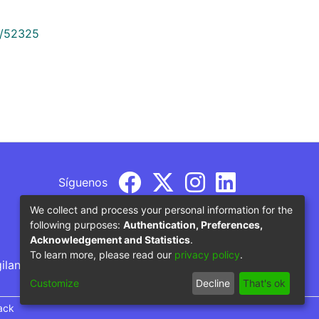
9/52325
Síguenos
We collect and process your personal information for the
following purposes:
Authentication, Preferences,
Acknowledgement and Statistics
.
To learn more, please read our
privacy policy
.
gilancia por parte del Ministerio de Educación
Customize
Decline
That's ok
ack