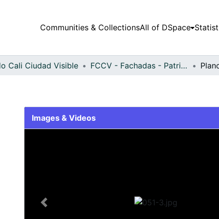
Communities & Collections
All of DSpace
Statist
o Cali Ciudad Visible
FCCV - Fachadas - Patrimonial
Plan
Images & Videos
Slide 1 of 1
Previous