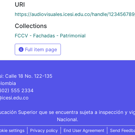
URI
https://audiovisuales.icesi.edu.co/handle/12345678
Collections
FCCV - Fachadas - Patrimonial
Full item page
si: Calle 18 No. 122-135
olombia
(602) 555 2334
@icesi.edu.co
ucación Superior que se encuentra sujeta a inspección y vi
Nacional.
okie settings
Privacy policy
End User Agreement
Send Feedb