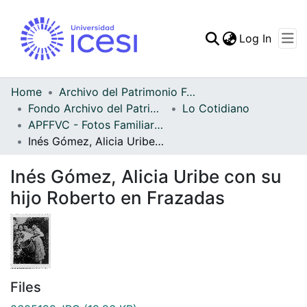
(curren
Log In
Communities & Collec
All of DSpace
Home
Archivo del Patrimonio Fotográfico y Fílmico del Valle del Cauca
Fondo Archivo del Patrimonio Fotográfico y Fílmico del Valle del Cauca
Lo Cotidiano
Statistics
APFFVC - Fotos Familiares - Patrimonial
Inés Gómez, Alicia Uribe con su hijo Roberto en Frazadas
Inés Gómez, Alicia Uribe con su
hijo Roberto en Frazadas
Files