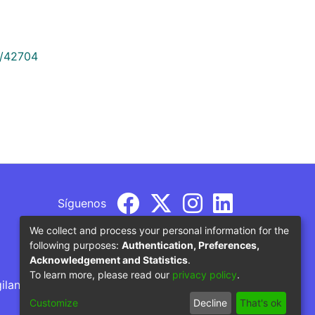
9/42704
Síguenos
We collect and process your personal information for the
following purposes:
Authentication, Preferences,
Acknowledgement and Statistics
.
To learn more, please read our
privacy policy
.
gilancia por parte del Ministerio de Educación
Customize
Decline
That's ok