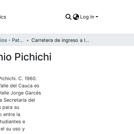
ics
Log In
APFFVC - Edificios - Patrimonial
Carretera de ingreso a las instalaciones del Ingenio Pichichi
nio Pichichi
ichichi. C. 1960.
Valle del Cauca es
Valle Jorge Garcés
a Secretaria del
s para su
 entre la
tudiantes e
 el su uso y