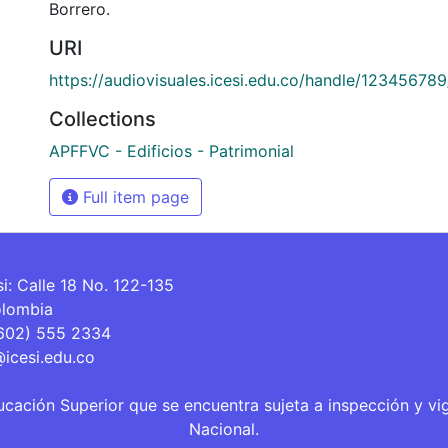
Borrero.
URI
https://audiovisuales.icesi.edu.co/handle/12345678
Collections
APFFVC - Edificios - Patrimonial
Full item page
si: Calle 18 No. 122-135
olombia
(602) 555 2334
@icesi.edu.co
ucación Superior que se encuentra sujeta a inspección y vi
Nacional.