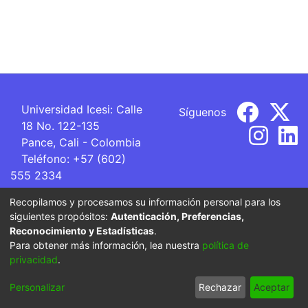
Universidad Icesi: Calle
Síguenos
18 No. 122-135
Pance, Cali - Colombia
Teléfono: +57 (602)
555 2334
ventanillaunica@icesi.edu.co
Recopilamos y procesamos su información personal para los
siguientes propósitos:
Autenticación, Preferencias,
La Universidad Icesi es una Institución de Educación
Reconocimiento y Estadísticas
.
Superior que se encuentra sujeta a inspección y vigilancia
Para obtener más información, lea nuestra
política de
por parte del Ministerio de Educación Nacional.
privacidad
.
Cookie
Privacy
End User
Send
Personalizar
Rechazar
Aceptar
settings
policy
Agreement
Feedback