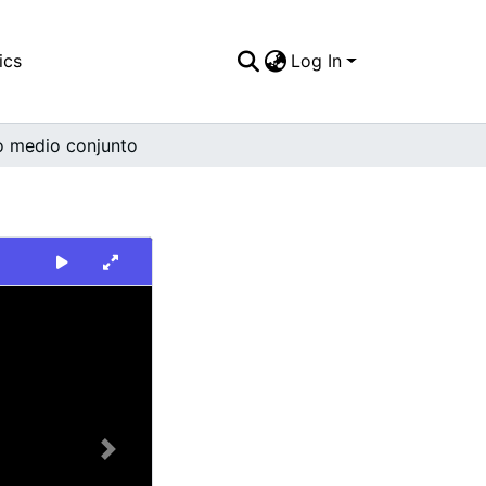
ics
Log In
o medio conjunto
Next