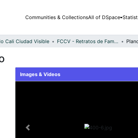
Communities & Collections
All of DSpace
Statist
o Cali Ciudad Visible
FCCV - Retratos de Familia - Patrimonial
Plan
o
Images & Videos
Slide 1 of 1
Previous