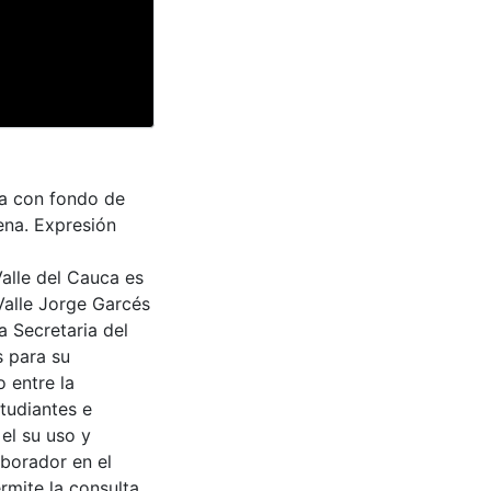
ia con fondo de
ena. Expresión
Valle del Cauca es
Valle Jorge Garcés
a Secretaria del
s para su
 entre la
tudiantes e
 el su uso y
aborador en el
rmite la consulta