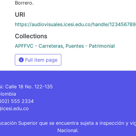
Borrero.
URI
https://audiovisuales.icesi.edu.co/handle/12345678
Collections
APFFVC - Carreteras, Puentes - Patrimonial
Full item page
si: Calle 18 No. 122-135
olombia
(602) 555 2334
@icesi.edu.co
ucación Superior que se encuentra sujeta a inspección y vi
Nacional.