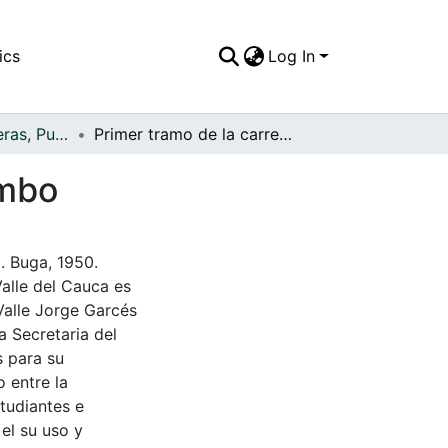
ics
Log In
APFFVC - Carreteras, Puentes - Patrimonial
Primer tramo de la carretera Alejandro Cabal Pombo
ombo
. Buga, 1950.
Valle del Cauca es
Valle Jorge Garcés
a Secretaria del
s para su
 entre la
tudiantes e
 el su uso y