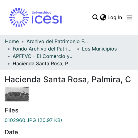
(curren
Log In
Communities & Collec
All of DSpace
Home
Archivo del Patrimonio Fotográfico y Fílmico del Valle del Cauca
Fondo Archivo del Patrimonio Fotográfico y Fílmico del Valle del Cauca
Los Municipios
Statistics
APFFVC - El Comercio y las Haciendas - Patrimonial
Hacienda Santa Rosa, Palmira, C
Hacienda Santa Rosa, Palmira, C
Files
0102960.JPG
(20.97 KB)
Date