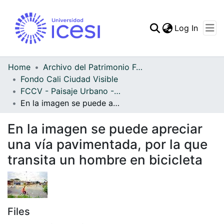
(curren
Log In
Communities & Collec
All of DSpace
Home
Archivo del Patrimonio Fotográfico y Fílmico del Valle del Cauca
Fondo Cali Ciudad Visible
Statistics
FCCV - Paisaje Urbano - Patrimonial
En la imagen se puede apreciar una vía pavimentada, por la que transita un hombre en bicicleta
En la imagen se puede apreciar
una vía pavimentada, por la que
transita un hombre en bicicleta
Files