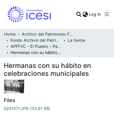
(curren
Log In
Communities & Collec
All of DSpace
Home
Archivo del Patrimonio Fotográfico y Fílmico del Valle del Cauca
Fondo Archivo del Patrimonio Fotográfico y Fílmico del Valle del Cauca
La Gente
Statistics
APFFVC - El Pueblo - Patrimonial
Hermanas con su hábito en celebraciones municipales
Hermanas con su hábito en
celebraciones municipales
Files
0201377.JPG
(33.47 KB)