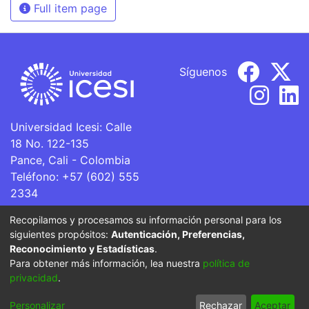
Full item page
Síguenos
Universidad Icesi: Calle
18 No. 122-135
Pance, Cali - Colombia
Teléfono: +57 (602) 555
2334
ventanillaunica@icesi.edu.co
Recopilamos y procesamos su información personal para los
siguientes propósitos:
Autenticación, Preferencias,
La Universidad Icesi es una Institución de Educación
Reconocimiento y Estadísticas
.
Superior que se encuentra sujeta a inspección y vigilancia
Para obtener más información, lea nuestra
política de
por parte del Ministerio de Educación Nacional.
privacidad
.
Cookie
Privacy
End User
Send
Personalizar
Rechazar
Aceptar