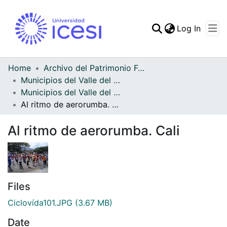
(curren
Log In
Communities & Collec
All of DSpace
Home
Archivo del Patrimonio Fotográfico y Fílmico del Valle del Cauca
Municipios del Valle del Cauca
Statistics
Municipios del Valle del Cauca
Al ritmo de aerorumba. Cali
Al ritmo de aerorumba. Cali
Files
Ciclovída101.JPG
(3.67 MB)
Date