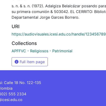
s. n. & s. n. (1972). Adalgiza Belalcázar posando par
su primera comunión & 503042. EL CERRITO: Biblio
Departamental Jorge Garces Borrero.
URI
https://audiovisuales.icesi.edu.co/handle/12345678
Collections
APFFVC - Religiosos - Patrimonial
Full item page
si: Calle 18 No. 122-135
olombia
(602) 555 2334
@icesi.edu.co