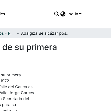
ics
Log In
APFFVC - Religiosos - Patrimonial
Adalgiza Belalcázar posando para una foto el día de su primera comunión
a de su primera
 su primera
 1972.
Valle del Cauca es
Valle Jorge Garcés
a Secretaria del
s para su
 entre la