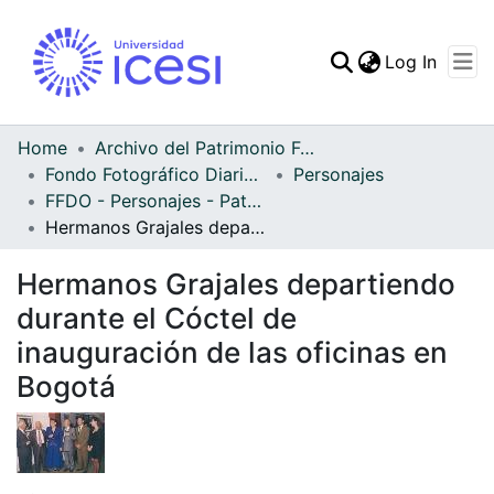
(curren
Log In
Communities & Collec
All of DSpace
Home
Archivo del Patrimonio Fotográfico y Fílmico del Valle del Cauca
Fondo Fotográfico Diario Occidente
Personajes
Statistics
FFDO - Personajes - Patrimonial
Hermanos Grajales departiendo durante el Cóctel de inauguración de las oficinas en Bogotá
Hermanos Grajales departiendo
durante el Cóctel de
inauguración de las oficinas en
Bogotá