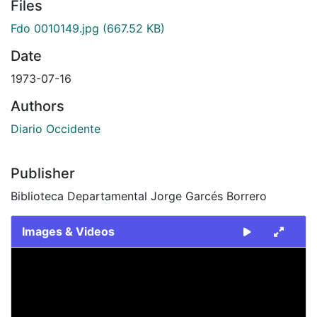
Files
Fdo 0010149.jpg
(667.52 KB)
Date
1973-07-16
Authors
Diario Occidente
Publisher
Biblioteca Departamental Jorge Garcés Borrero
Images & Videos
Slide 1 of 1