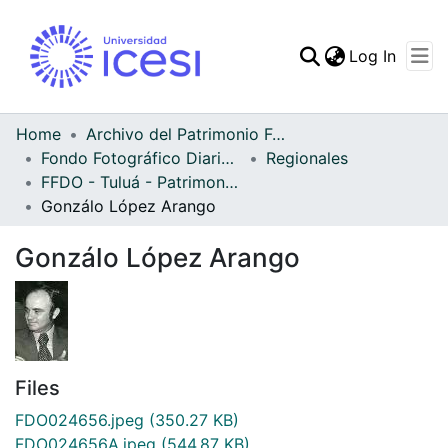
(curren
Log In
Communities & Collec
All of DSpace
Home
Archivo del Patrimonio Fotográfico y Fílmico del Valle del Cauca
Fondo Fotográfico Diario Occidente
Regionales
Statistics
FFDO - Tuluá - Patrimonial
Gonzálo López Arango
Gonzálo López Arango
Files
FDO024656.jpeg
(350.27 KB)
FDO024656A.jpeg
(544.87 KB)