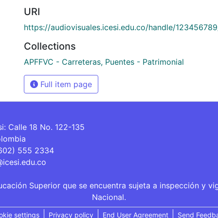
URI
https://audiovisuales.icesi.edu.co/handle/12345678
Collections
APFFVC - Carreteras, Puentes - Patrimonial
Full item page
si: Calle 18 No. 122-135
olombia
(602) 555 2334
@icesi.edu.co
ucación Superior que se encuentra sujeta a inspección y vi
Nacional.
okie settings
Privacy policy
End User Agreement
Send Feedb