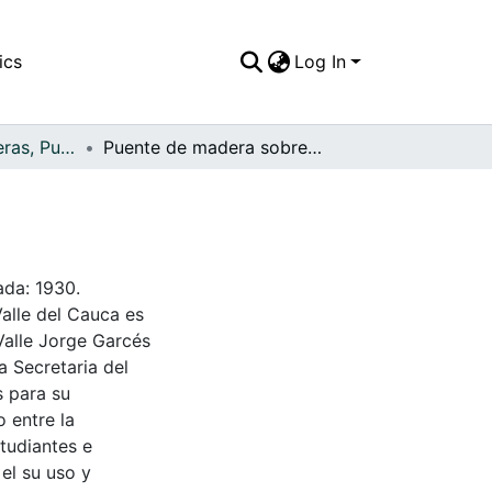
ics
Log In
APFFVC - Carreteras, Puentes - Patrimonial
Puente de madera sobre el río Tuluá
ada: 1930.
Valle del Cauca es
Valle Jorge Garcés
a Secretaria del
s para su
 entre la
tudiantes e
 el su uso y