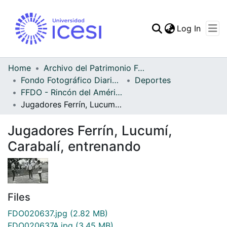
(curren
Log In
Communities & Collec
All of DSpace
Home
Archivo del Patrimonio Fotográfico y Fílmico del Valle del Cauca
Fondo Fotográfico Diario Occidente
Deportes
Statistics
FFDO - Rincón del América - Patrimonial
Jugadores Ferrín, Lucumí, Carabalí, entrenando
Jugadores Ferrín, Lucumí,
Carabalí, entrenando
Files
FDO020637.jpg
(2.82 MB)
FDO020637A.jpg
(3.45 MB)