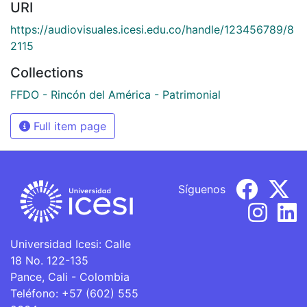
URI
https://audiovisuales.icesi.edu.co/handle/123456789/8
2115
Collections
FFDO - Rincón del América - Patrimonial
Full item page
Síguenos
Universidad Icesi: Calle
18 No. 122-135
Pance, Cali - Colombia
Teléfono: +57 (602) 555