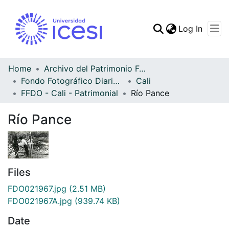
(curren
Log In
Communities & Collec
All of DSpace
Home
Archivo del Patrimonio Fotográfico y Fílmico del Valle del Cauca
Fondo Fotográfico Diario Occidente
Cali
Statistics
FFDO - Cali - Patrimonial
Río Pance
Río Pance
Files
FDO021967.jpg
(2.51 MB)
FDO021967A.jpg
(939.74 KB)
Date