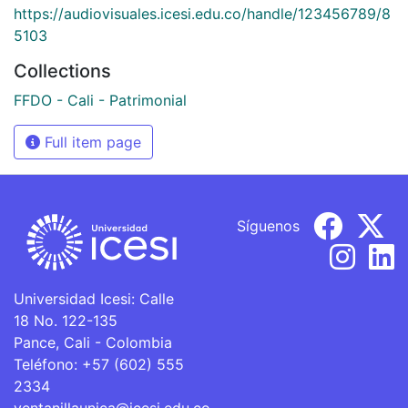
https://audiovisuales.icesi.edu.co/handle/123456789/8
5103
Collections
FFDO - Cali - Patrimonial
Full item page
Síguenos
Universidad Icesi: Calle
18 No. 122-135
Pance, Cali - Colombia
Teléfono: +57 (602) 555
2334