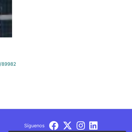
9/89982
Síguenos