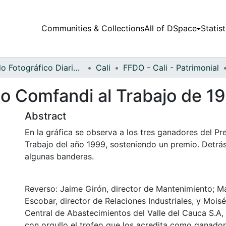
Communities & Collections
All of DSpace
Statist
Fondo Fotográfico Diario Occidente
Cali
FFDO - Cali - Patrimonial
o Comfandi al Trabajo de 1
Abstract
En la gráfica se observa a los tres ganadores del P
Trabajo del año 1999, sosteniendo un premio. Detrás
algunas banderas.
Reverso: Jaime Girón, director de Mantenimiento; M
Escobar, director de Relaciones Industriales, y Moisé
Central de Abastecimientos del Valle del Cauca S.A,
con orgullo el trofeo que los acredita como ganado