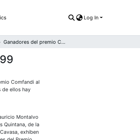
ics
Log In
Ganadores del premio Comfandi al Trabajo de 1999
999
remio Comfandi al
 de ellos hay
auricio Montalvo
s Quintana, de la
 Cavasa, exhiben
res del Premio