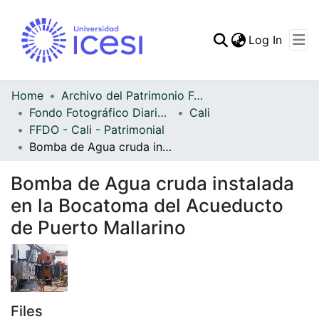
(curren
Log In
Communities & Collec
All of DSpace
Home
Archivo del Patrimonio Fotográfico y Fílmico del Valle del Cauca
Fondo Fotográfico Diario Occidente
Cali
Statistics
FFDO - Cali - Patrimonial
Bomba de Agua cruda instalada en la Bocatoma del Acueducto de Puerto Mallarino
Bomba de Agua cruda instalada
en la Bocatoma del Acueducto
de Puerto Mallarino
Files