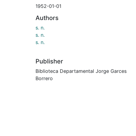
1952-01-01
Authors
s. n.
s. n.
s. n.
Publisher
Biblioteca Departamental Jorge Garces
Borrero