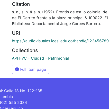
Citation
s. n., s. n. & s. n. (1952). Frontis de estilo colonial de
de El Cerrito frente a la plaza principal & 100022. 
Biblioteca Departamental Jorge Garces Borrero.
URI
https://audiovisuales.icesi.edu.co/handle/12345678
Collections
APFFVC - Ciudad - Patrimonial
Full item page
si: Calle 18 No. 122-135
olombia
(602) 555 2334
@icesi.edu.co