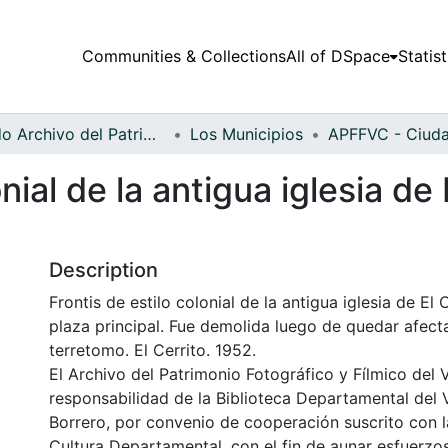
Communities & Collections
All of DSpace
Statist
Fondo Archivo del Patrimonio Fotográfico y Fílmico del Valle del Cauca
Los Municipios
nial de la antigua iglesia de 
Description
Frontis de estilo colonial de la antigua iglesia de El C
plaza principal. Fue demolida luego de quedar afect
terretomo. El Cerrito. 1952.
El Archivo del Patrimonio Fotográfico y Fílmico del 
responsabilidad de la Biblioteca Departamental del 
Borrero, por convenio de cooperación suscrito con l
Cultura Departamental, con el fin de aunar esfuerzo