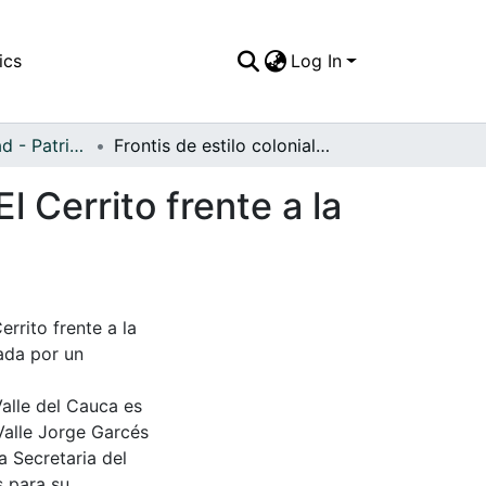
ics
Log In
APFFVC - Ciudad - Patrimonial
Frontis de estilo colonial de la antigua iglesia de El Cerrito frente a la plaza principal
El Cerrito frente a la
errito frente a la
ada por un
Valle del Cauca es
Valle Jorge Garcés
a Secretaria del
s para su