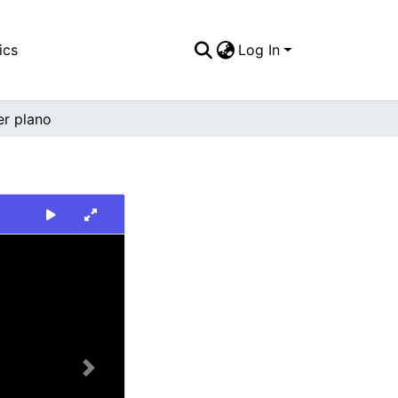
ics
Log In
er plano
Next