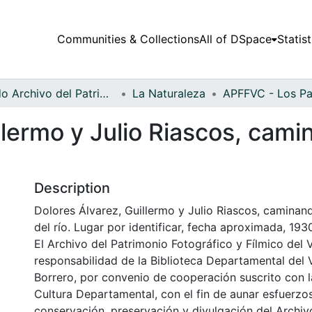
Communities & Collections
All of DSpace
Statist
Fondo Archivo del Patrimonio Fotográfico y Fílmico del Valle del Cauca
La Naturaleza
llermo y Julio Riascos, cami
Description
Dolores Álvarez, Guillermo y Julio Riascos, caminand
del río. Lugar por identificar, fecha aproximada, 193
El Archivo del Patrimonio Fotográfico y Fílmico del 
responsabilidad de la Biblioteca Departamental del 
Borrero, por convenio de cooperación suscrito con l
Cultura Departamental, con el fin de aunar esfuerzo
conservación, preservación y divulgación del Archivo