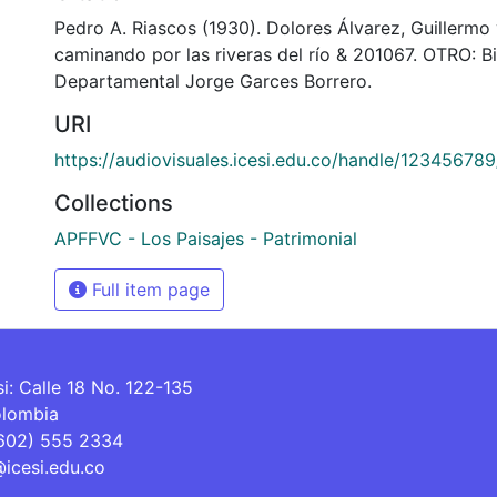
Pedro A. Riascos (1930). Dolores Álvarez, Guillermo 
caminando por las riveras del río & 201067. OTRO: Bi
Departamental Jorge Garces Borrero.
URI
https://audiovisuales.icesi.edu.co/handle/12345678
Collections
APFFVC - Los Paisajes - Patrimonial
Full item page
si: Calle 18 No. 122-135
olombia
(602) 555 2334
@icesi.edu.co