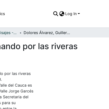
ics
Log In
APFFVC - Los Paisajes - Patrimonial
Dolores Álvarez, Guillermo y Julio Riascos, caminando por las riveras del río
nando por las riveras
o por las riveras
0.
Valle del Cauca es
Valle Jorge Garcés
a Secretaria del
s para su
 entre la