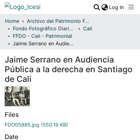
(curren
Log In
Communities & Collections
Home
Archivo del Patrimonio Fotográfico y Fílmico del Valle del Cauca
Fondo Fotográfico Diario Occidente
All of DSpace
Cali
FFDO - Cali - Patrimonial
Statistics
Jaime Serrano en Audiencia Pública a la derecha en Santiago de Cali
Jaime Serrano en Audiencia
Pública a la derecha en Santiago
de Cali
Files
FDO05885.jpg
(550.19 KB)
Date