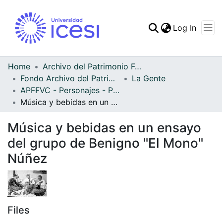
(curren
Log In
Communities & Collec
All of DSpace
Home
Archivo del Patrimonio Fotográfico y Fílmico del Valle del Cauca
Fondo Archivo del Patrimonio Fotográfico y Fílmico del Valle del Cauca
La Gente
Statistics
APFFVC - Personajes - Patrimonial
Música y bebidas en un ensayo del grupo de Benigno "El Mono" Núñez
Música y bebidas en un ensayo
del grupo de Benigno "El Mono"
Núñez
Files