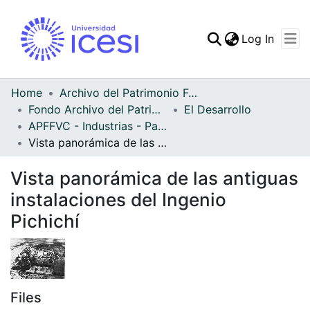
(curren
Log In
Communities & Collec
All of DSpace
Home
Archivo del Patrimonio Fotográfico y Fílmico del Valle del Cauca
Fondo Archivo del Patrimonio Fotográfico y Fílmico del Valle del Cauca
El Desarrollo
Statistics
APFFVC - Industrias - Patrimonial
Vista panorámica de las antiguas instalaciones del Ingenio Pichichí
Vista panorámica de las antiguas
instalaciones del Ingenio
Pichichí
Files