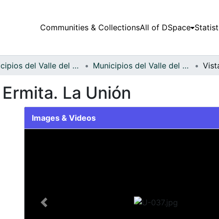
Communities & Collections
All of DSpace
Statist
Municipios del Valle del Cauca
Municipios del Valle del Cauca
a Ermita. La Unión
Images & Videos
Slide 1 of 1
Previous