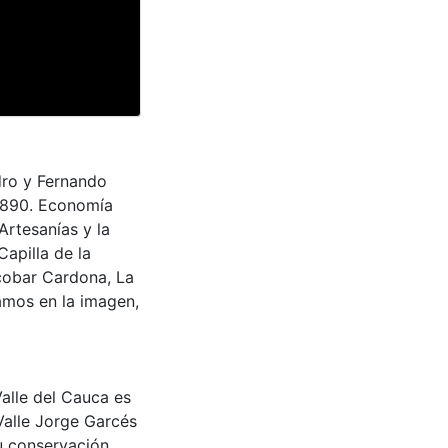
dro y Fernando
1890. Economía
Artesanías y la
Capilla de la
cobar Cardona, La
vamos en la imagen,
Valle del Cauca es
Valle Jorge Garcés
u conservación,