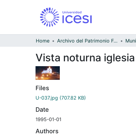
Home
Archivo del Patrimonio Fotográfico y Fílmico del Valle del Cauca
Vista noturna iglesi
Files
U-037.jpg
(707.82 KB)
Date
1995-01-01
Authors