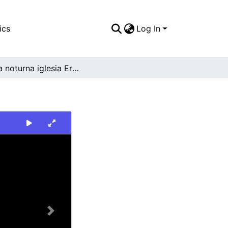
ics
Log In
Vista noturna iglesia Ermita. La Unión
Next