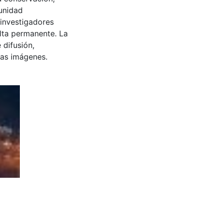
munidad
 investigadores
ulta permanente. La
 difusión,
 las imágenes.