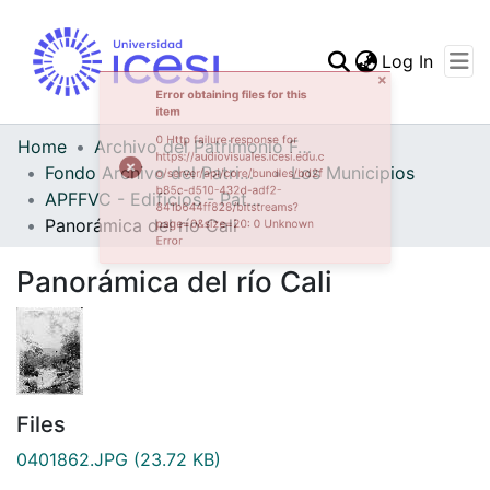
(curren
Log In
Communities & Collec
All of DSpace
Home
Archivo del Patrimonio Fotográfico y Fílmico del Valle del Cauca
Fondo Archivo del Patrimonio Fotográfico y Fílmico del Valle del Cauca
Los Municipios
Statistics
APFFVC - Edificios - Patrimonial
Panorámica del río Cali
Panorámica del río Cali
Files
0401862.JPG
(23.72 KB)