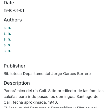
Date
1940-01-01
Authors
s. n.
s. n.
s. n.
s. n.
s. n.
Publisher
Biblioteca Departamental Jorge Garces Borrero
Description
Panorámica del río Cali. Sitio predilecto de las familias
caleñas para ir de paseo los domingos. Santiago de
Cali, fecha aproximada, 1940.
El Archivo del Patrimonio Fotográfico y Fílmico del