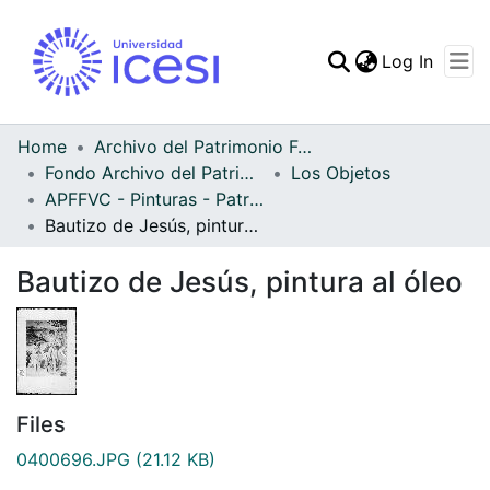
(curren
Log In
Communities & Collec
All of DSpace
Home
Archivo del Patrimonio Fotográfico y Fílmico del Valle del Cauca
Fondo Archivo del Patrimonio Fotográfico y Fílmico del Valle del Cauca
Los Objetos
Statistics
APFFVC - Pinturas - Patrimonial
Bautizo de Jesús, pintura al óleo
Bautizo de Jesús, pintura al óleo
Files
0400696.JPG
(21.12 KB)