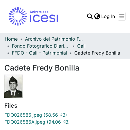
(curren
Log In
Communities & Collec
All of DSpace
Home
Archivo del Patrimonio Fotográfico y Fílmico del Valle del Cauca
Fondo Fotográfico Diario Occidente
Cali
Statistics
FFDO - Cali - Patrimonial
Cadete Fredy Bonilla
Cadete Fredy Bonilla
Files
FDO026585.jpeg
(58.56 KB)
FDO026585A.jpeg
(94.06 KB)