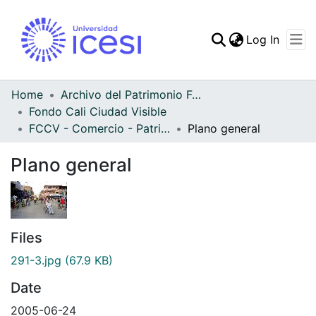
(curren
Log In
Communities & Collec
All of DSpace
Home
Archivo del Patrimonio Fotográfico y Fílmico del Valle del Cauca
Fondo Cali Ciudad Visible
Statistics
FCCV - Comercio - Patrimonial
Plano general
Plano general
Files
291-3.jpg
(67.9 KB)
Date
2005-06-24