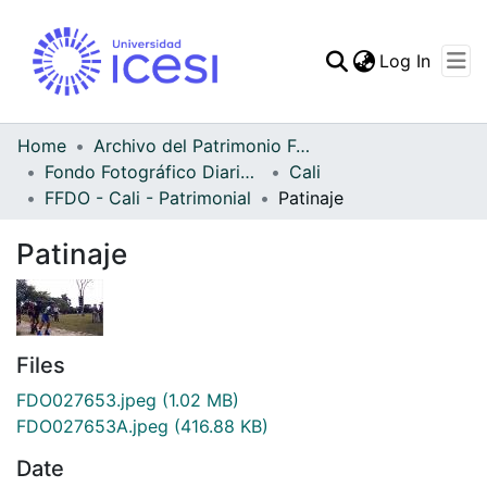
(curren
Log In
Communities & Collec
All of DSpace
Home
Archivo del Patrimonio Fotográfico y Fílmico del Valle del Cauca
Fondo Fotográfico Diario Occidente
Cali
Statistics
FFDO - Cali - Patrimonial
Patinaje
Patinaje
Files
FDO027653.jpeg
(1.02 MB)
FDO027653A.jpeg
(416.88 KB)
Date