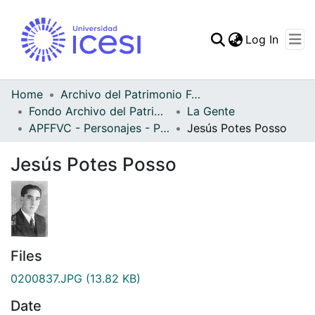
(curren
Log In
Communities & Collec
All of DSpace
Home
Archivo del Patrimonio Fotográfico y Fílmico del Valle del Cauca
Fondo Archivo del Patrimonio Fotográfico y Fílmico del Valle del Cauca
La Gente
Statistics
APFFVC - Personajes - Patrimonial
Jesús Potes Posso
Jesús Potes Posso
Files
0200837.JPG
(13.82 KB)
Date