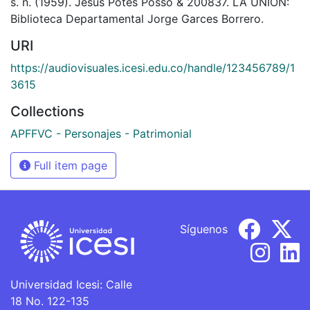
s. n. (1959). Jesús Potes Posso & 200837. LA UNION:
Biblioteca Departamental Jorge Garces Borrero.
URI
https://audiovisuales.icesi.edu.co/handle/123456789/1
3615
Collections
APFFVC - Personajes - Patrimonial
Full item page
Síguenos
Universidad Icesi: Calle
18 No. 122-135