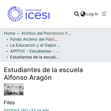
(curren
Log In
Communities & Collec
All of DSpace
Home
Archivo del Patrimonio Fotográfico y Fílmico del Valle del Cauca
Fondo Archivo del Patrimonio Fotográfico y Fílmico del Valle del Cauca
Statistics
La Educación y el Deporte
APFFVC - Estudiantes - Patrimonial
Estudiantes de la escuela Alfonso Aragón
Estudiantes de la escuela
Alfonso Aragón
Files
0101064.JPG
(33.46 KB)