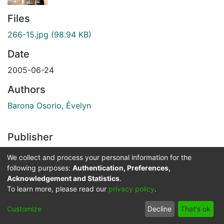
Files
266-15.jpg
(98.94 KB)
Date
2005-06-24
Authors
Barona Osorio, Évelyn
Publisher
Biblioteca Departamental Jorge Garces Borrero
We collect and process your personal information for the
following purposes:
Authentication, Preferences,
Images & Videos
Acknowledgement and Statistics
.
To learn more, please read our
privacy policy
.
Slide 1 of 1
Customize
Decline
That's ok