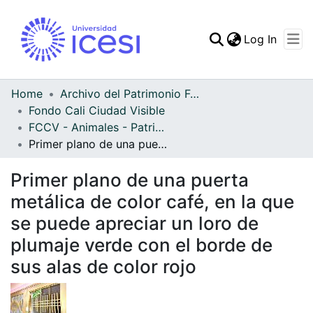
(curren
Log In
Communities & Collec
All of DSpace
Home
Archivo del Patrimonio Fotográfico y Fílmico del Valle del Cauca
Fondo Cali Ciudad Visible
Statistics
FCCV - Animales - Patrimonial
Primer plano de una puerta metálica de color café, en la que se puede apreciar un loro de plumaje verde con el borde de sus alas de color rojo
Primer plano de una puerta
metálica de color café, en la que
se puede apreciar un loro de
plumaje verde con el borde de
sus alas de color rojo