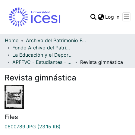
(curren
Log In
Communities & Collec
All of DSpace
Home
Archivo del Patrimonio Fotográfico y Fílmico del Valle del Cauca
Fondo Archivo del Patrimonio Fotográfico y Fílmico del Valle del Cauca
Statistics
La Educación y el Deporte
APFFVC - Estudiantes - Patrimonial
Revista gimnástica
Revista gimnástica
Files
0600789.JPG
(23.15 KB)