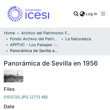
(curren
Log In
Communities & Collec
All of DSpace
Home
Archivo del Patrimonio Fotográfico y Fílmico del Valle del Cauca
Fondo Archivo del Patrimonio Fotográfico y Fílmico del Valle del Cauca
La Naturaleza
Statistics
APFFVC - Los Paisajes - Patrimonial
Panorámica de Sevilla en 1956
Panorámica de Sevilla en 1956
Files
0103720.JPG
(27.13 KB)
Date