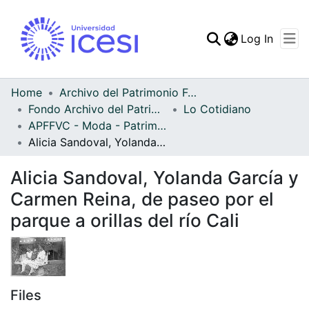
(curren
Log In
Communities & Collec
All of DSpace
Home
Archivo del Patrimonio Fotográfico y Fílmico del Valle del Cauca
Fondo Archivo del Patrimonio Fotográfico y Fílmico del Valle del Cauca
Lo Cotidiano
Statistics
APFFVC - Moda - Patrimonial
Alicia Sandoval, Yolanda García y Carmen Reina, de paseo por el parque a orillas del río Cali
Alicia Sandoval, Yolanda García y
Carmen Reina, de paseo por el
parque a orillas del río Cali
Files