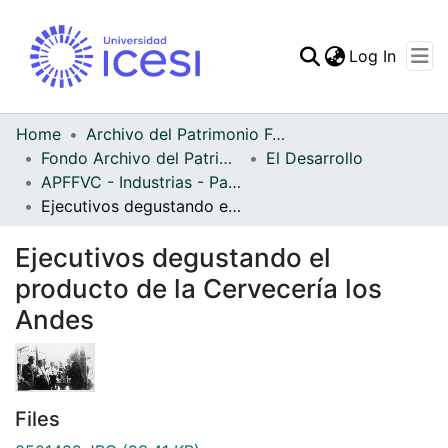
(curren
Log In
Communities & Collec
All of DSpace
Home
Archivo del Patrimonio Fotográfico y Fílmico del Valle del Cauca
Fondo Archivo del Patrimonio Fotográfico y Fílmico del Valle del Cauca
El Desarrollo
Statistics
APFFVC - Industrias - Patrimonial
Ejecutivos degustando el producto de la Cervecería los Andes
Ejecutivos degustando el
producto de la Cervecería los
Andes
Files