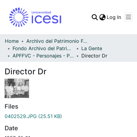
(curren
Log In
Communities & Collec
All of DSpace
Home
Archivo del Patrimonio Fotográfico y Fílmico del Valle del Cauca
Fondo Archivo del Patrimonio Fotográfico y Fílmico del Valle del Cauca
La Gente
Statistics
APFFVC - Personajes - Patrimonial
Director Dr
Director Dr
Files
0402529.JPG
(25.51 KB)
Date