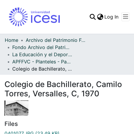
(curren
Log In
Communities & Collec
All of DSpace
Home
Archivo del Patrimonio Fotográfico y Fílmico del Valle del Cauca
Fondo Archivo del Patrimonio Fotográfico y Fílmico del Valle del Cauca
Statistics
La Educación y el Deporte
APFFVC - Planteles - Patrimonial
Colegio de Bachillerato, Camilo Torres, Versalles, C, 1970
Colegio de Bachillerato, Camilo
Torres, Versalles, C, 1970
Files
0401077.JPG
(23.49 KB)