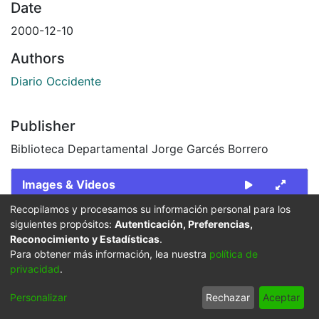
Date
2000-12-10
Authors
Diario Occidente
Publisher
Biblioteca Departamental Jorge Garcés Borrero
Images & Videos
Slide 1 of 2
Recopilamos y procesamos su información personal para los
siguientes propósitos:
Autenticación, Preferencias,
Reconocimiento y Estadísticas
.
Para obtener más información, lea nuestra
política de
privacidad
.
Personalizar
Rechazar
Aceptar
Previous
Next