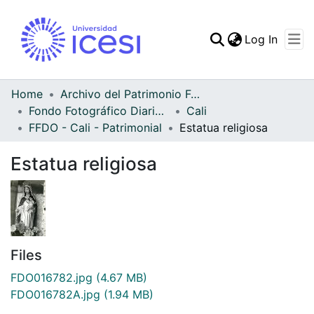
(curren
Log In
Communities & Collec
All of DSpace
Home
Archivo del Patrimonio Fotográfico y Fílmico del Valle del Cauca
Fondo Fotográfico Diario Occidente
Cali
Statistics
FFDO - Cali - Patrimonial
Estatua religiosa
Estatua religiosa
Files
FDO016782.jpg
(4.67 MB)
FDO016782A.jpg
(1.94 MB)