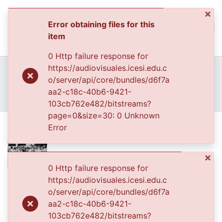
×
Error obtaining files for this
(curren
Log In
item
Communities & Collec
0 Http failure response for
All of DSpace
Home
Archivo del Patrimonio Fotográfico y Fílmico del Valle del Cauca
https://audiovisuales.icesi.edu.c
Fondo Archivo del Patrimonio Fotográfico y Fílmico del Valle del Cauca
Los Municipios
o/server/api/core/bundles/d6f7a
Statistics
APFFVC - Los Servicios Públicos - Patrimonial
aa2-c18c-40b6-9421-
En el puesto de salud de Florida
103cb762e482/bitstreams?
page=0&size=30: 0 Unknown
En el puesto de salud de Florida
Error
×
0 Http failure response for
https://audiovisuales.icesi.edu.c
Files
o/server/api/core/bundles/d6f7a
0101998.JPG
(33.08 KB)
aa2-c18c-40b6-9421-
Date
103cb762e482/bitstreams?