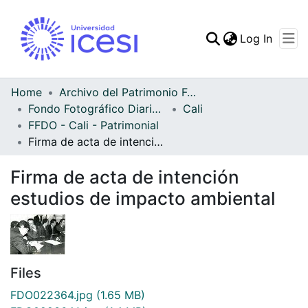
(curren
Log In
Communities & Collec
All of DSpace
Home
Archivo del Patrimonio Fotográfico y Fílmico del Valle del Cauca
Fondo Fotográfico Diario Occidente
Cali
Statistics
FFDO - Cali - Patrimonial
Firma de acta de intención estudios de impacto ambiental
Firma de acta de intención
estudios de impacto ambiental
Files
FDO022364.jpg
(1.65 MB)