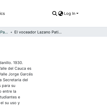
ics
Log In
APFFVC - El Pueblo - Patrimonial
El voceador Lazano Patiño, vendiendo "Relator"
anillo. 1930.
Valle del Cauca es
Valle Jorge Garcés
a Secretaria del
s para su
 entre la
tudiantes e
 el su uso y