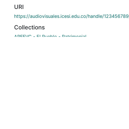
URI
https://audiovisuales.icesi.edu.co/handle/12345678
Collections
APFFVC - El Pueblo - Patrimonial
Full item page
si: Calle 18 No. 122-135
olombia
(602) 555 2334
@icesi.edu.co
ucación Superior que se encuentra sujeta a inspección y vi
Nacional.
okie settings
Privacy policy
End User Agreement
Send Feedb