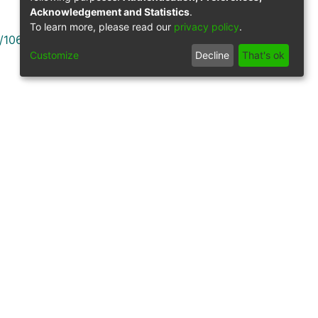
Acknowledgement and Statistics
.
To learn more, please read our
privacy policy
.
9/10660
Customize
Decline
That's ok
Síguenos
gilancia por parte del Ministerio de Educación
ack