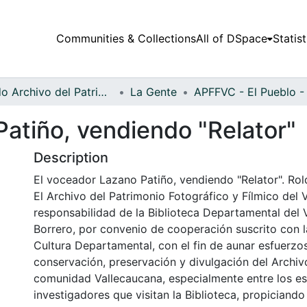
Communities & Collections
All of DSpace
Statist
Fondo Archivo del Patrimonio Fotográfico y Fílmico del Valle del Cauca
La Gente
Patiño, vendiendo "Relator"
Description
El voceador Lazano Patiño, vendiendo "Relator". Rold
El Archivo del Patrimonio Fotográfico y Fílmico del 
responsabilidad de la Biblioteca Departamental del 
Borrero, por convenio de cooperación suscrito con l
Cultura Departamental, con el fin de aunar esfuerzo
conservación, preservación y divulgación del Archivo
comunidad Vallecaucana, especialmente entre los es
investigadores que visitan la Biblioteca, propiciando