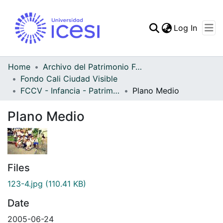
(curren
Log In
Communities & Collec
All of DSpace
Home
Archivo del Patrimonio Fotográfico y Fílmico del Valle del Cauca
Fondo Cali Ciudad Visible
FCCV - Infancia - Patrimonial
Plano Medio
Plano Medio
Files
123-4.jpg
(110.41 KB)
Date
2005-06-24