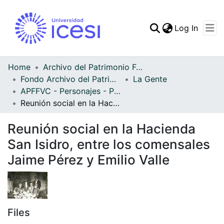
(curren
Log In
Communities & Collec
All of DSpace
Home
Archivo del Patrimonio Fotográfico y Fílmico del Valle del Cauca
Fondo Archivo del Patrimonio Fotográfico y Fílmico del Valle del Cauca
La Gente
Statistics
APFFVC - Personajes - Patrimonial
Reunión social en la Hacienda San Isidro, entre los comensales Jaime Pérez y Emilio Valle
Reunión social en la Hacienda
San Isidro, entre los comensales
Jaime Pérez y Emilio Valle
Files