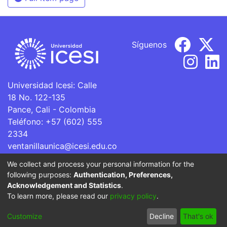
Síguenos
Universidad Icesi: Calle
18 No. 122-135
Pance, Cali - Colombia
Teléfono: +57 (602) 555
2334
ventanillaunica@icesi.edu.co
We collect and process your personal information for the
La Universidad Icesi es una Institución de Educación
following purposes:
Authentication, Preferences,
Superior que se encuentra sujeta a inspección y vigilancia
Acknowledgement and Statistics
.
por parte del Ministerio de Educación Nacional.
To learn more, please read our
privacy policy
.
Cookie
Privacy
End User
Send
Customize
Decline
That's ok
settings
policy
Agreement
Feedback