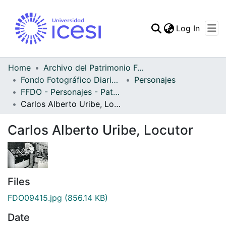
(curren
Log In
Communities & Collec
All of DSpace
Home
Archivo del Patrimonio Fotográfico y Fílmico del Valle del Cauca
Fondo Fotográfico Diario Occidente
Personajes
Statistics
FFDO - Personajes - Patrimonial
Carlos Alberto Uribe, Locutor
Carlos Alberto Uribe, Locutor
Files
FDO09415.jpg
(856.14 KB)
Date