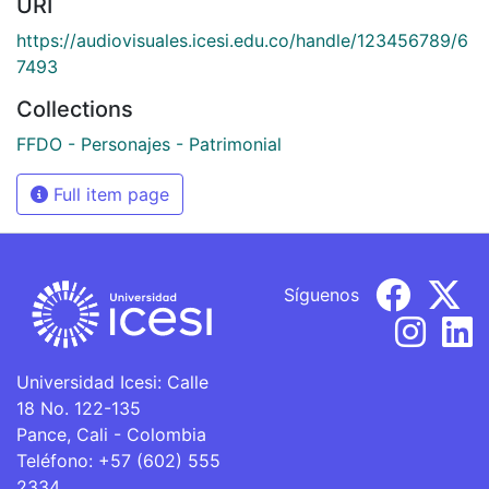
URI
https://audiovisuales.icesi.edu.co/handle/123456789/6
7493
Collections
FFDO - Personajes - Patrimonial
Full item page
Síguenos
Universidad Icesi: Calle
18 No. 122-135
Pance, Cali - Colombia
Teléfono: +57 (602) 555
2334