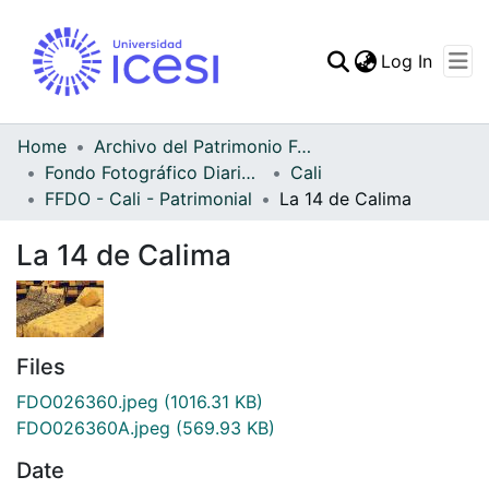
(curren
Log In
Communities & Collec
All of DSpace
Home
Archivo del Patrimonio Fotográfico y Fílmico del Valle del Cauca
Fondo Fotográfico Diario Occidente
Cali
Statistics
FFDO - Cali - Patrimonial
La 14 de Calima
La 14 de Calima
Files
FDO026360.jpeg
(1016.31 KB)
FDO026360A.jpeg
(569.93 KB)
Date