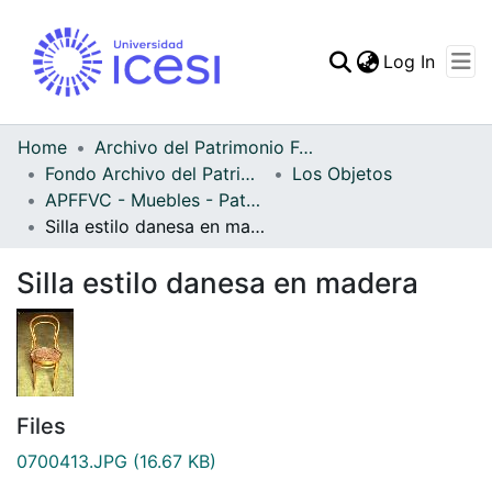
(curren
Log In
Communities & Collec
All of DSpace
Home
Archivo del Patrimonio Fotográfico y Fílmico del Valle del Cauca
Fondo Archivo del Patrimonio Fotográfico y Fílmico del Valle del Cauca
Los Objetos
Statistics
APFFVC - Muebles - Patrimonial
Silla estilo danesa en madera
Silla estilo danesa en madera
Files
0700413.JPG
(16.67 KB)